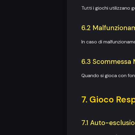
Tutti i giochi utilizzano 
6.2 Malfunziona
In caso di malfunzioname
6.3 Scommessa 
Quando si gioca con fon
7. Gioco Res
7.1 Auto-esclusi