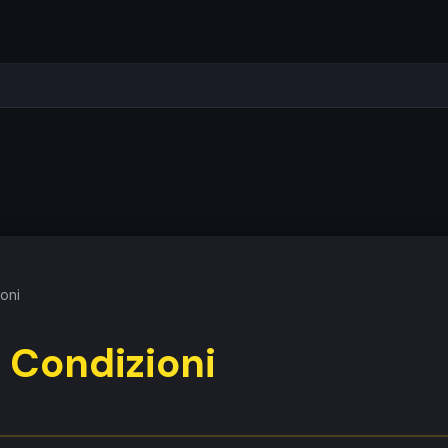
oni
 Condizioni