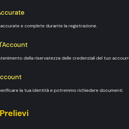
 Accurate
i accurate e complete durante la registrazione.
ll'Account
tenimento della riservatezza delle credenziali del tuo account
'Account
di verificare la tua identità e potremmo richiedere documenti.
Prelievi