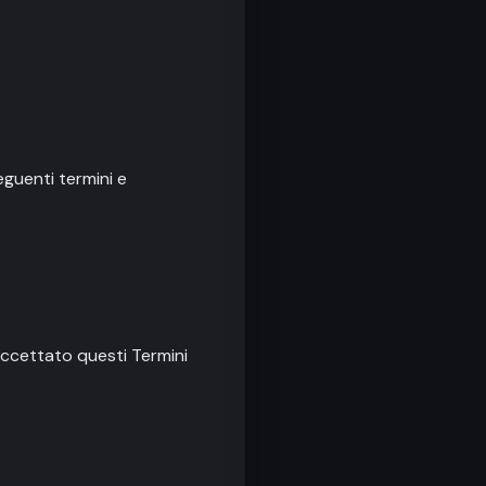
seguenti termini e
 accettato questi Termini