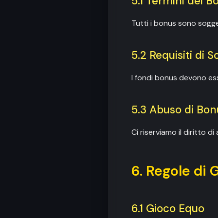
5.1 Termini dei B
Tutti i bonus sono sogget
5.2 Requisiti di
I fondi bonus devono es
5.3 Abuso di Bon
Ci riserviamo il diritto d
6. Regole di 
6.1 Gioco Equo