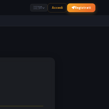
Accedi
Registrati
🇮🇹
IT