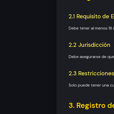
2.1 Requisito de 
Debe tener al menos 18 a
2.2 Jurisdicción
Debe asegurarse de que e
2.3 Restriccione
Solo puede tener una cu
3. Registro 