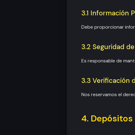
3.1 Información 
Debe proporcionar infor
3.2 Seguridad de
Es responsable de mante
3.3 Verificación
Nos reservamos el derec
4. Depósitos 