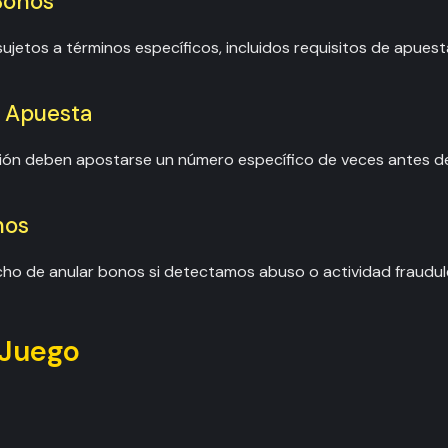
Bonos
jetos a términos específicos, incluidos requisitos de apuest
e Apuesta
ión deben apostarse un número específico de veces antes del
nos
ho de anular bonos si detectamos abuso o actividad fraudul
 Juego