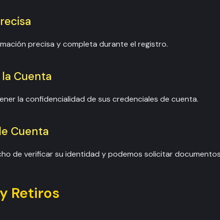
Precisa
mación precisa y completa durante el registro.
 la Cuenta
ner la confidencialidad de sus credenciales de cuenta.
 de Cuenta
ho de verificar su identidad y podemos solicitar documentos
y Retiros