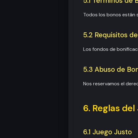
5.1 Términos de 
Todos los bonos están su
5.2 Requisitos d
Los fondos de bonificac
5.3 Abuso de Bo
Nos reservamos el derec
6. Reglas del
6.1 Juego Justo