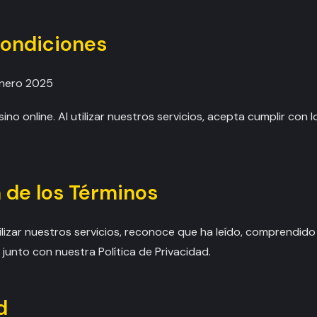
Condiciones
nero 2025
ino online. Al utilizar nuestros servicios, acepta cumplir con 
n de los Términos
ilizar nuestros servicios, reconoce que ha leído, comprendid
junto con nuestra Política de Privacidad.
d