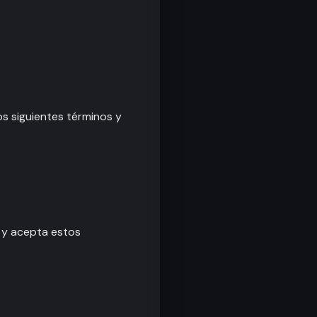
los siguientes términos y
o y acepta estos