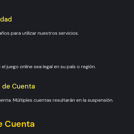
Edad
ños para utilizar nuestros servicios.
l juego online sea legal en su país o región.
s de Cuenta
enta. Múltiples cuentas resultarán en la suspensión.
de Cuenta