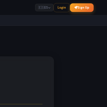
Login
Sign Up
🇪🇸
ES