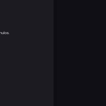
nulos.