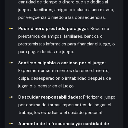
cantidad de tiempo o dinero que se dedica al
juego a familiares, amigos o incluso a uno mismo,
por vergüenza o miedo a las consecuencias.
Pedir dinero prestado para jugar:
Recurrir a
préstamos de amigos, familiares, bancos o
prestamistas informales para financiar el juego, o
para pagar deudas de juego.
Sentirse culpable o ansioso por el juego:
Experimentar sentimientos de remordimiento,
culpa, desesperación o irritabilidad después de
jugar, o al pensar en el juego.
Descuidar responsabilidades:
Priorizar el juego
por encima de tareas importantes del hogar, el
trabajo, los estudios o el cuidado personal.
Aumento de la frecuencia y/o cantidad de