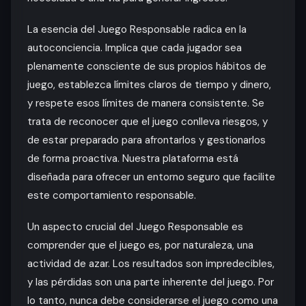
La esencia del Juego Responsable radica en la
autoconciencia. Implica que cada jugador sea
plenamente consciente de sus propios hábitos de
juego, establezca límites claros de tiempo y dinero,
y respete esos límites de manera consistente. Se
trata de reconocer que el juego conlleva riesgos, y
de estar preparado para afrontarlos y gestionarlos
de forma proactiva. Nuestra plataforma está
diseñada para ofrecer un entorno seguro que facilite
este comportamiento responsable.
Un aspecto crucial del Juego Responsable es
comprender que el juego es, por naturaleza, una
actividad de azar. Los resultados son impredecibles,
y las pérdidas son una parte inherente del juego. Por
lo tanto, nunca debe considerarse el juego como una