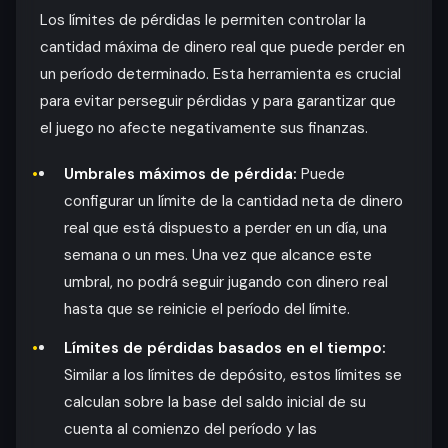
Los límites de pérdidas le permiten controlar la
cantidad máxima de dinero real que puede perder en
un período determinado. Esta herramienta es crucial
para evitar perseguir pérdidas y para garantizar que
el juego no afecte negativamente sus finanzas.
Umbrales máximos de pérdida:
Puede
configurar un límite de la cantidad neta de dinero
real que está dispuesto a perder en un día, una
semana o un mes. Una vez que alcance este
umbral, no podrá seguir jugando con dinero real
hasta que se reinicie el período del límite.
Límites de pérdidas basados en el tiempo:
Similar a los límites de depósito, estos límites se
calculan sobre la base del saldo inicial de su
cuenta al comienzo del período y las