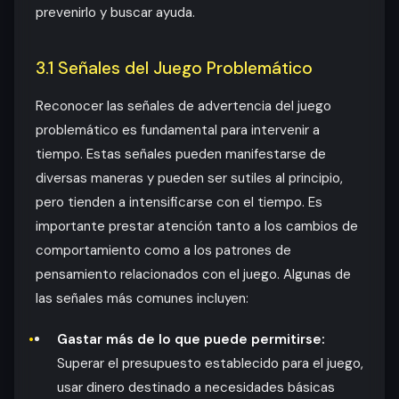
prevenirlo y buscar ayuda.
3.1 Señales del Juego Problemático
Reconocer las señales de advertencia del juego
problemático es fundamental para intervenir a
tiempo. Estas señales pueden manifestarse de
diversas maneras y pueden ser sutiles al principio,
pero tienden a intensificarse con el tiempo. Es
importante prestar atención tanto a los cambios de
comportamiento como a los patrones de
pensamiento relacionados con el juego. Algunas de
las señales más comunes incluyen:
Gastar más de lo que puede permitirse:
Superar el presupuesto establecido para el juego,
usar dinero destinado a necesidades básicas