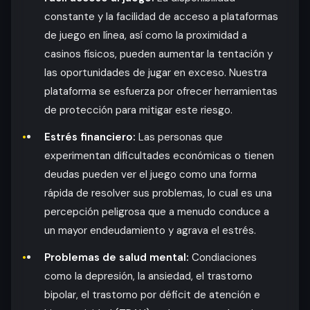
constante y la facilidad de acceso a plataformas
de juego en línea, así como la proximidad a
casinos físicos, pueden aumentar la tentación y
las oportunidades de jugar en exceso. Nuestra
plataforma se esfuerza por ofrecer herramientas
de protección para mitigar este riesgo.
Estrés financiero:
Las personas que
experimentan dificultades económicas o tienen
deudas pueden ver el juego como una forma
rápida de resolver sus problemas, lo cual es una
percepción peligrosa que a menudo conduce a
un mayor endeudamiento y agrava el estrés.
Problemas de salud mental:
Condiaciones
como la depresión, la ansiedad, el trastorno
bipolar, el trastorno por déficit de atención e