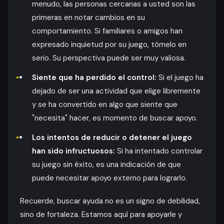
menudo, las personas cercanas a usted son las
primeras en notar cambios en su
comportamiento. Si familiares o amigos han
expresado inquietud por su juego, tómelo en
serio. Su perspectiva puede ser muy valiosa.
Siente que ha perdido el control:
Si el juego ha
dejado de ser una actividad que elige libremente
y se ha convertido en algo que siente que
"necesita" hacer, es momento de buscar apoyo.
Los intentos de reducir o detener el juego
han sido infructuosos:
Si ha intentado controlar
su juego sin éxito, es una indicación de que
puede necesitar apoyo externo para lograrlo.
Recuerde, buscar ayuda no es un signo de debilidad,
sino de fortaleza. Estamos aquí para apoyarle y