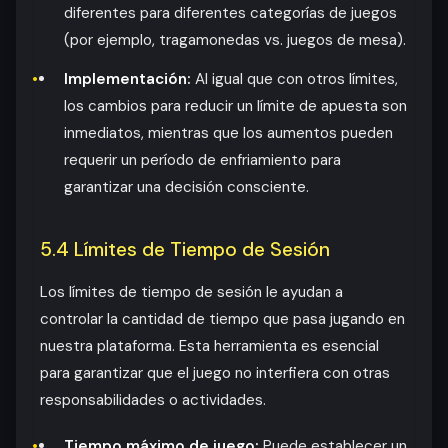
diferentes para diferentes categorías de juegos
(por ejemplo, tragamonedas vs. juegos de mesa).
Implementación:
Al igual que con otros límites,
los cambios para reducir un límite de apuesta son
inmediatos, mientras que los aumentos pueden
requerir un período de enfriamiento para
garantizar una decisión consciente.
5.4 Límites de Tiempo de Sesión
Los límites de tiempo de sesión le ayudan a
controlar la cantidad de tiempo que pasa jugando en
nuestra plataforma. Esta herramienta es esencial
para garantizar que el juego no interfiera con otras
responsabilidades o actividades.
Tiempo máximo de juego:
Puede establecer un