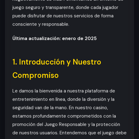
juego seguro y transparente, donde cada jugador
puede disfrutar de nuestros servicios de forma
consciente y responsable.
Última actualización: enero de 2025
1. Introducción y Nuestro
Compromiso
Le damos la bienvenida a nuestra plataforma de
entretenimiento en línea, donde la diversión y la
seguridad van de la mano. En nuestro casino,
estamos profundamente comprometidos con la
promoción del Juego Responsable y la protección
de nuestros usuarios. Entendemos que el juego debe